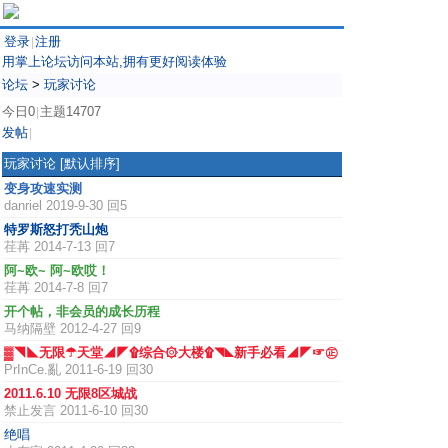
登录
注册
|
用掌上论坛访问本站,拥有更好阅读体验
论坛
>
玩家讨论
今日0
主题14707
|
发帖
|
玩家讨论
[默认排序]
变身攻速实测
danriel
2019-9-30 回5
特罗斯怒打秃山炮
荏苒
2014-7-13 回7
阿~欧~ 阿~欧哎！
荏苒
2014-7-8 回7
开个帖，非会员的成长历程
马纳隔壁
2012-4-27 回9
▓◥◣无限☂天堂◢◤۩综合۞大楼۩◥◣新手必看◢◤☞㊣
PrInCe.亂
2011-6-19 回30
2011.6.10 无限8区城战
禁止发言
2011-6-10 回30
绝唱