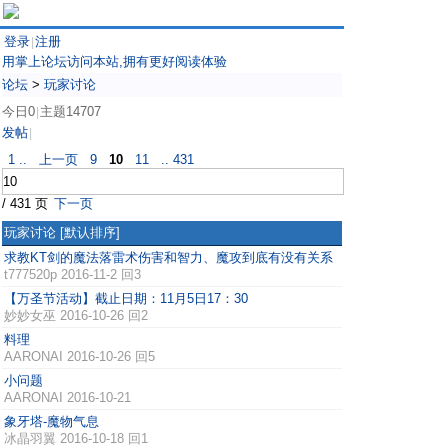
登录
注册
|
用掌上论坛访问本站,拥有更好阅读体验
论坛
>
玩家讨论
今日0
主题14707
|
发帖
|
1 ..
上一页
9
10
11
.. 431
/ 431 页
下一页
玩家讨论
[默认排序]
求教KT剑的魔法落雷术伤害和智力、魔攻到底有没有关系
t777520p
2016-11-2 回3
【万圣节活动】截止日期：11月5日17：30
妙妙女巫
2016-10-26 回2
料理
AARONAI
2016-10-26 回5
小问题
AARONAI
2016-10-21
象牙塔-魔物气息
冰晶羽翼
2016-10-18 回1