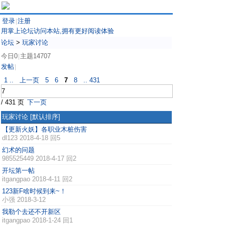
登录
注册
|
用掌上论坛访问本站,拥有更好阅读体验
论坛
>
玩家讨论
今日0
主题14707
|
发帖
|
1 ..
上一页
5
6
7
8
.. 431
/ 431 页
下一页
玩家讨论
[默认排序]
【更新火妖】各职业木桩伤害
dl123
2018-4-18 回5
幻术的问题
985525449
2018-4-17 回2
开坛第一帖
itgangpao
2018-4-11 回2
123新F啥时候到来~！
小强
2018-3-12
我勒个去还不开新区
itgangpao
2018-1-24 回1