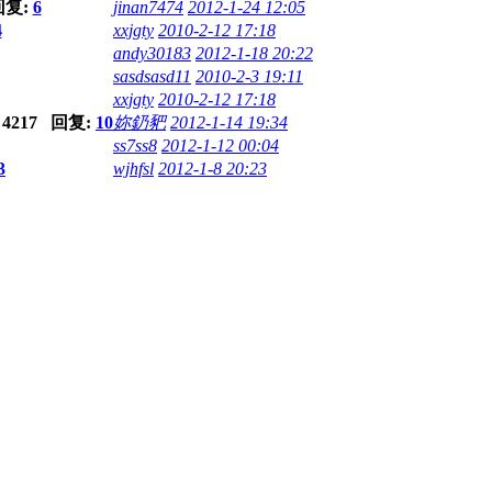
回复:
6
jinan7474
2012-1-24 12:05
4
xxjgty
2010-2-12 17:18
andy30183
2012-1-18 20:22
sasdsasd11
2010-2-3 19:11
xxjgty
2010-2-12 17:18
4217 回复:
10
妳釢豝
2012-1-14 19:34
ss7ss8
2012-1-12 00:04
3
wjhfsl
2012-1-8 20:23