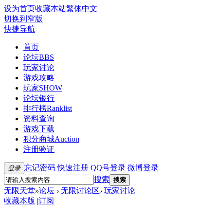
设为首页
收藏本站
繁体中文
切换到窄版
快捷导航
首页
论坛
BBS
玩家讨论
游戏攻略
玩家SHOW
论坛银行
排行榜
Ranklist
资料查询
游戏下载
积分商城
Auction
注册验证
忘记密码
快速注册
QQ号登录
微博登录
登录
搜索
搜索
无限天堂
»
论坛
›
无限讨论区
›
玩家讨论
收藏本版
|
订阅