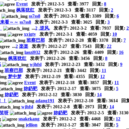
Event
发表于:
2012-3-5
查看: 3977 回复:
8
枫落犹红
发表于:
2012-3-3
查看: 3117 回复:
2
～
ss7ss8
发表于:
2012-3-3
查看: 3389 回复:
6
来看～～
ss7ss8
发表于:
2012-3-3
查看: 3025 回复:
3
。
...
2
.逆风.
发表于:
2012-3-2
查看: 7937 回复:
2
xxjgty
发表于:
2012-3-1
查看: 4059 回复:
10
班察巴那
发表于:
2012-2-28
查看: 3378 回复:
7
...
2
楽楽
发表于:
2012-2-27
查看: 7543 回复:
22
laozi932
发表于:
2012-2-26
查看: 4409 回复:
16
枫落犹红
发表于:
2012-2-26
查看: 3456 回复:
8
练
wjhfsl
发表于:
2012-2-23
查看: 3432 回复:
9
班察巴那
发表于:
2012-2-21
查看: 3442 回复:
11
梦中梦
发表于:
2012-2-19
查看: 4355 回复:
12
Event
发表于:
2012-2-18
查看: 3857 回复:
11
妳釢豝
发表于:
2012-2-17
查看: 3075 回复:
5
妳釢豝
发表于:
2012-2-12
查看: 3830 回复:
14
！！
adang191
发表于:
2012-2-10
查看: 3614 回
wjhfsl
发表于:
2012-2-8
查看: 2973 回复:
14
别笑呀
妳釢豝
发表于:
2012-2-5
查看: 313
snakekang
发表于:
2012-2-2
查看: 4468 回复:
12
jellion
发表于:
2012-1-27
查看: 3047 回复:
5