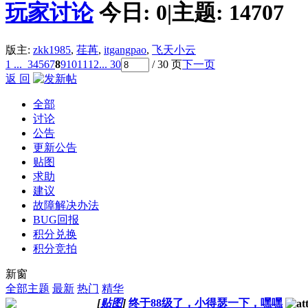
玩家讨论
今日:
0
|
主题:
14707
版主:
zkk1985
,
荏苒
,
itgangpao
,
飞天小云
1 ...
3
4
5
6
7
8
9
10
11
12
... 30
/ 30 页
下一页
返 回
全部
讨论
公告
更新公告
贴图
求助
建议
故障解决办法
BUG回报
积分兑换
积分竞拍
新窗
全部主题
最新
热门
精华
[
贴图
]
终于88级了，小得瑟一下，嘿嘿