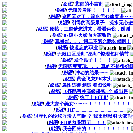
[
贴图
]
悲催的小吉剑
[
贴图
]
无聊发发图！！！！！！
[
贴图
]
这回弄对了，流水无心速度进～
[
贴图
]
刚得的高级果子，流水无心进
[
贴图
]
原帖，三道请您进来，看看再说，谢谢
[
贴图
]
87级小火妖向大家致敬
[
贴图
]
真操蛋。。。週二不適合點裝備啊！
[
贴图
]
被遗忘的职业
[
贴图
]
无限11区法师"巫师"惊现乞讨情节
[
贴图
]
发个贴子！！！！
[
贴图
]
无聊练宝宝玩。。。真的不是很好
[
贴图
]
冲动的结果~~~~
[
贴图
]
黄金飞龙PK木头
[
贴图
]
属性防御 测试 看图说明
[
贴图
]
10残酷弓换高级果实3个 或出售
[
贴图
]
终于上10了耶
[
贴图
]
送大家个美女~~~~~~！！！！！！！！！
[
贴图
]
11F...........................................
[
贴图
]
过年过的论坛咋没人气啦 ？ 我来献献图 大家
[
贴图
]
+11的红影双刀！！！
[
贴图
]
我会回来的 ！！！！！！！！！