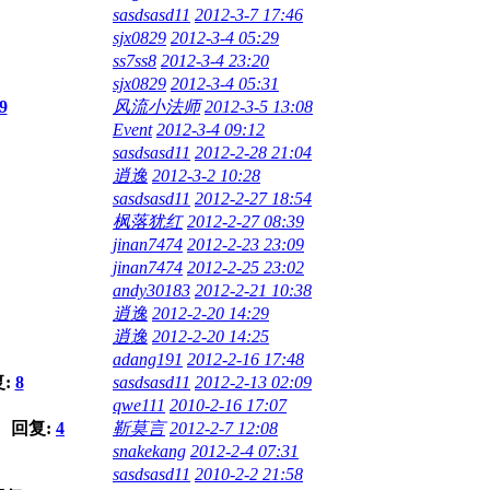
sasdsasd11
2012-3-7 17:46
sjx0829
2012-3-4 05:29
ss7ss8
2012-3-4 23:20
sjx0829
2012-3-4 05:31
9
风流小法师
2012-3-5 13:08
Event
2012-3-4 09:12
sasdsasd11
2012-2-28 21:04
逍逸
2012-3-2 10:28
sasdsasd11
2012-2-27 18:54
枫落犹红
2012-2-27 08:39
jinan7474
2012-2-23 23:09
jinan7474
2012-2-25 23:02
andy30183
2012-2-21 10:38
逍逸
2012-2-20 14:29
逍逸
2012-2-20 14:25
adang191
2012-2-16 17:48
复:
8
sasdsasd11
2012-2-13 02:09
qwe111
2010-2-16 17:07
0 回复:
4
靳莫言
2012-2-7 12:08
snakekang
2012-2-4 07:31
sasdsasd11
2010-2-2 21:58