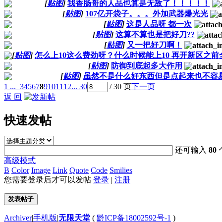
[
贴图
]
我香肠哥的人品也算是无敌了！！！！！
[
贴图
]
107亿开袋子。。。外加武器爆光光
[
贴图
]
这是人品呀 都一次
[
贴图
]
这算不算也是把好刀??
[
贴图
]
又一把好刀啊！
[
贴图
]
怎么上10这么费劲呀？什么时候能上10 再开新区之前
[
贴图
]
防御到底起多大作用
[
贴图
]
虽然不是什么好东西但是点起来也不容
1 ...
3
4
5
6
7
8
9
10
11
12
... 30
/ 30 页
下一页
返 回
快速发帖
还可输入
80
高级模式
B
Color
Image
Link
Quote
Code
Smilies
您需要登录后才可以发帖
登录
|
注册
发表帖子
Archiver
|
手机版
|
无限天堂
(
黔ICP备18002592号-1
)