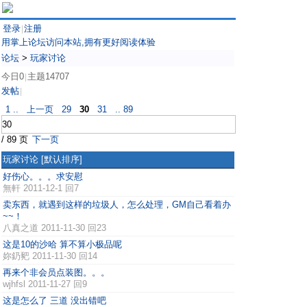
登录
注册
|
用掌上论坛访问本站,拥有更好阅读体验
论坛
>
玩家讨论
今日0
主题14707
|
发帖
|
1 ..
上一页
29
30
31
.. 89
/ 89 页
下一页
玩家讨论
[默认排序]
好伤心。。。求安慰
無軒
2011-12-1 回7
卖东西，就遇到这样的垃圾人，怎么处理，GM自己看着办
~~！
八真之道
2011-11-30 回23
这是10的沙哈 算不算小极品呢
妳釢豝
2011-11-30 回14
再来个非会员点装图。。。
wjhfsl
2011-11-27 回9
这是怎么了 三道 没出错吧