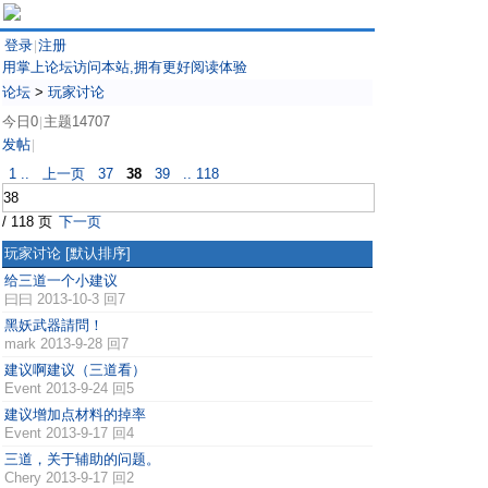
登录
注册
|
用掌上论坛访问本站,拥有更好阅读体验
论坛
>
玩家讨论
今日0
主题14707
|
发帖
|
1 ..
上一页
37
38
39
.. 118
/ 118 页
下一页
玩家讨论
[默认排序]
给三道一个小建议
曰曰
2013-10-3 回7
黑妖武器請問！
mark
2013-9-28 回7
建议啊建议（三道看）
Event
2013-9-24 回5
建议增加点材料的掉率
Event
2013-9-17 回4
三道，关于辅助的问题。
Chery
2013-9-17 回2