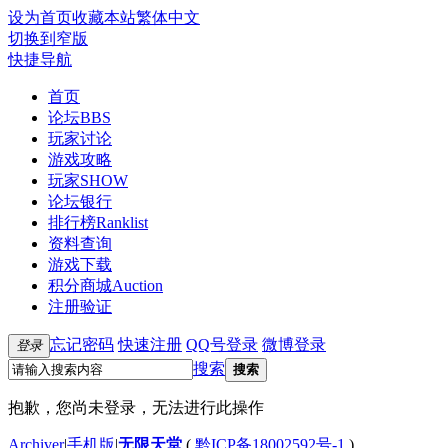
设为首页
收藏本站
繁体中文
切换到窄版
快捷导航
首页
论坛
BBS
玩家讨论
游戏攻略
玩家SHOW
论坛银行
排行榜
Ranklist
资料查询
游戏下载
积分商城
Auction
注册验证
忘记密码
快速注册
QQ号登录
微博登录
登录
搜索
搜索
抱歉，您尚未登录，无法进行此操作
Archiver
|
手机版
|
无限天堂
(
黔ICP备18002592号-1
)