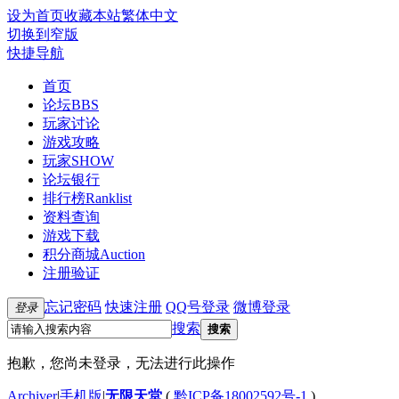
设为首页
收藏本站
繁体中文
切换到窄版
快捷导航
首页
论坛
BBS
玩家讨论
游戏攻略
玩家SHOW
论坛银行
排行榜
Ranklist
资料查询
游戏下载
积分商城
Auction
注册验证
忘记密码
快速注册
QQ号登录
微博登录
登录
搜索
搜索
抱歉，您尚未登录，无法进行此操作
Archiver
|
手机版
|
无限天堂
(
黔ICP备18002592号-1
)