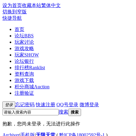
设为首页
收藏本站
繁体中文
切换到窄版
快捷导航
首页
论坛
BBS
玩家讨论
游戏攻略
玩家SHOW
论坛银行
排行榜
Ranklist
资料查询
游戏下载
积分商城
Auction
注册验证
忘记密码
快速注册
QQ号登录
微博登录
登录
搜索
搜索
抱歉，您尚未登录，无法进行此操作
Archiver
|
手机版
|
无限天堂
(
黔ICP备18002592号-1
)