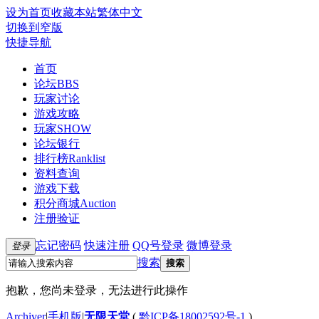
设为首页
收藏本站
繁体中文
切换到窄版
快捷导航
首页
论坛
BBS
玩家讨论
游戏攻略
玩家SHOW
论坛银行
排行榜
Ranklist
资料查询
游戏下载
积分商城
Auction
注册验证
忘记密码
快速注册
QQ号登录
微博登录
登录
搜索
搜索
抱歉，您尚未登录，无法进行此操作
Archiver
|
手机版
|
无限天堂
(
黔ICP备18002592号-1
)