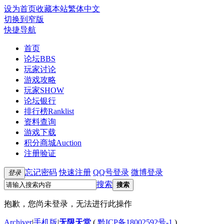
设为首页
收藏本站
繁体中文
切换到窄版
快捷导航
首页
论坛
BBS
玩家讨论
游戏攻略
玩家SHOW
论坛银行
排行榜
Ranklist
资料查询
游戏下载
积分商城
Auction
注册验证
忘记密码
快速注册
QQ号登录
微博登录
登录
搜索
搜索
抱歉，您尚未登录，无法进行此操作
Archiver
|
手机版
|
无限天堂
(
黔ICP备18002592号-1
)