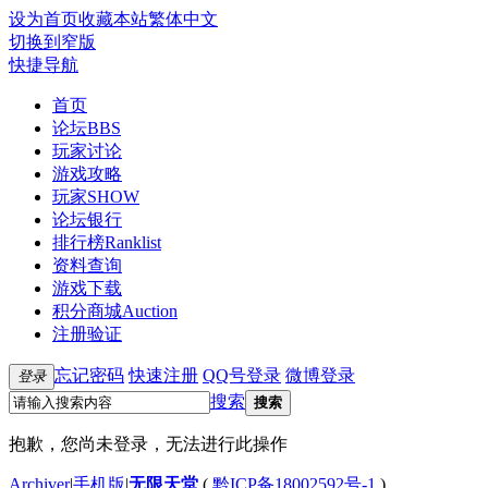
设为首页
收藏本站
繁体中文
切换到窄版
快捷导航
首页
论坛
BBS
玩家讨论
游戏攻略
玩家SHOW
论坛银行
排行榜
Ranklist
资料查询
游戏下载
积分商城
Auction
注册验证
忘记密码
快速注册
QQ号登录
微博登录
登录
搜索
搜索
抱歉，您尚未登录，无法进行此操作
Archiver
|
手机版
|
无限天堂
(
黔ICP备18002592号-1
)