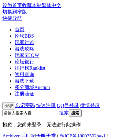
设为首页
收藏本站
繁体中文
切换到窄版
快捷导航
首页
论坛
BBS
玩家讨论
游戏攻略
玩家SHOW
论坛银行
排行榜
Ranklist
资料查询
游戏下载
积分商城
Auction
注册验证
忘记密码
快速注册
QQ号登录
微博登录
登录
搜索
搜索
抱歉，您尚未登录，无法进行此操作
Archiver
|
手机版
|
无限天堂
(
黔ICP备18002592号-1
)