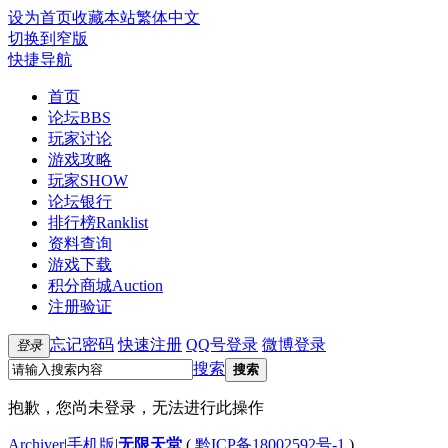
设为首页
收藏本站
繁体中文
切换到窄版
快捷导航
首页
论坛
BBS
玩家讨论
游戏攻略
玩家SHOW
论坛银行
排行榜
Ranklist
资料查询
游戏下载
积分商城
Auction
注册验证
忘记密码
快速注册
QQ号登录
微博登录
登录
搜索
搜索
抱歉，您尚未登录，无法进行此操作
Archiver
|
手机版
|
无限天堂
(
黔ICP备18002592号-1
)