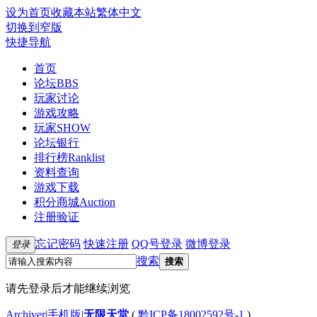
设为首页
收藏本站
繁体中文
切换到窄版
快捷导航
首页
论坛
BBS
玩家讨论
游戏攻略
玩家SHOW
论坛银行
排行榜
Ranklist
资料查询
游戏下载
积分商城
Auction
注册验证
忘记密码
快速注册
QQ号登录
微博登录
登录
搜索
搜索
请先登录后才能继续浏览
Archiver
|
手机版
|
无限天堂
(
黔ICP备18002592号-1
)