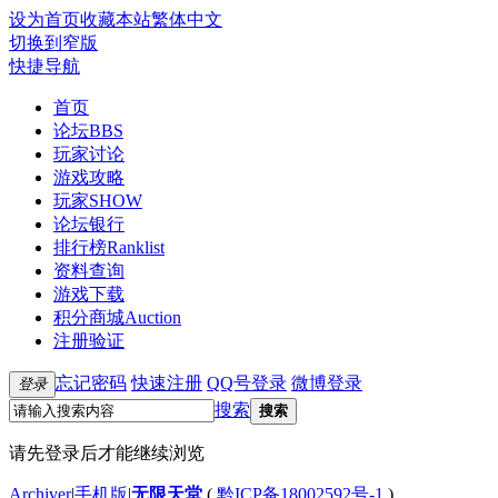
设为首页
收藏本站
繁体中文
切换到窄版
快捷导航
首页
论坛
BBS
玩家讨论
游戏攻略
玩家SHOW
论坛银行
排行榜
Ranklist
资料查询
游戏下载
积分商城
Auction
注册验证
忘记密码
快速注册
QQ号登录
微博登录
登录
搜索
搜索
请先登录后才能继续浏览
Archiver
|
手机版
|
无限天堂
(
黔ICP备18002592号-1
)