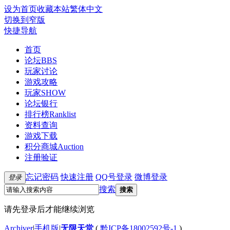
设为首页
收藏本站
繁体中文
切换到窄版
快捷导航
首页
论坛
BBS
玩家讨论
游戏攻略
玩家SHOW
论坛银行
排行榜
Ranklist
资料查询
游戏下载
积分商城
Auction
注册验证
忘记密码
快速注册
QQ号登录
微博登录
登录
搜索
搜索
请先登录后才能继续浏览
Archiver
|
手机版
|
无限天堂
(
黔ICP备18002592号-1
)