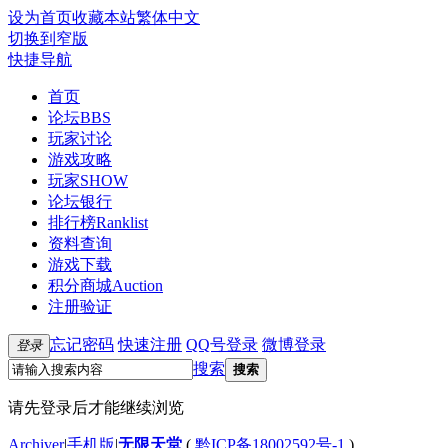
设为首页
收藏本站
繁体中文
切换到窄版
快捷导航
首页
论坛
BBS
玩家讨论
游戏攻略
玩家SHOW
论坛银行
排行榜
Ranklist
资料查询
游戏下载
积分商城
Auction
注册验证
忘记密码
快速注册
QQ号登录
微博登录
登录
搜索
搜索
请先登录后才能继续浏览
Archiver
|
手机版
|
无限天堂
(
黔ICP备18002592号-1
)