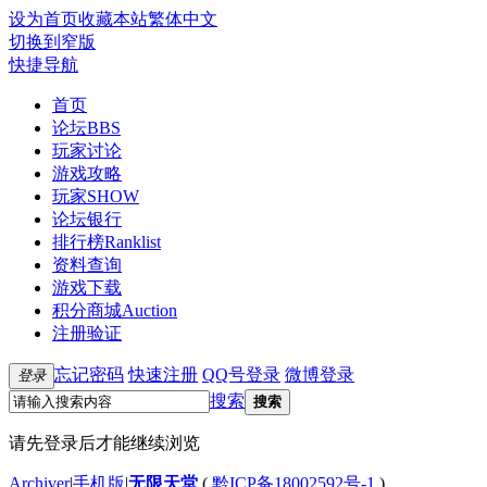
设为首页
收藏本站
繁体中文
切换到窄版
快捷导航
首页
论坛
BBS
玩家讨论
游戏攻略
玩家SHOW
论坛银行
排行榜
Ranklist
资料查询
游戏下载
积分商城
Auction
注册验证
忘记密码
快速注册
QQ号登录
微博登录
登录
搜索
搜索
请先登录后才能继续浏览
Archiver
|
手机版
|
无限天堂
(
黔ICP备18002592号-1
)