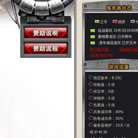
正常
拥挤
指定版本：8.15C
经验值：5 倍
掉宝率：5倍
掉钱率：3 倍
负重值：5 倍
武卷成功率：40%
防卷成功率：35%
服务器维护：15天 / 次
维 护 时 间