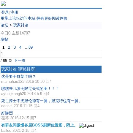
登录
注册
|
用掌上论坛访问本站,拥有更好阅读体验
论坛
>
玩家讨论
今日0
主题14707
|
发帖
|
1
2
3
4
.. 89
/ 89 页
下一页
玩家讨论
[新帖排序]
这是要干群架了吗？
mamahao123
2016-10-30 回4
嘿嘿来几张无限过去式的图！！！
ayongkang520
2018-5-9 回4
死亡骑士不光跟伦德有一腿，跟克特也有一腿。
danriel
2016-11-15 回4
好惨烈......
荏苒
2016-12-15 回7
有群友问傲慢各层BOSS刷新位置图，附上。
bailou
2021-2-18 回4