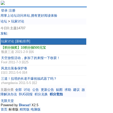
登录
注册
|
用掌上论坛访问本站,拥有更好阅读体验
论坛
>
玩家讨论
今日0
主题14707
|
发帖
|
玩家讨论
[新帖排序]
【积分抽奖】10积分抽500元宝
颓废三道
2021-2-9 回6
天空放怪活动，参加了的来报一下收获！
Fool
2011-7-3 回25
风龙出装备保护卷
曰曰
2011-5-6 回4
三道！拉塔的长老不爆祝福武器了吗？
zhangdaxia
2011-5-5 回2
主题分类
全部
讨论
公告
更新公告
贴图
求助
建议
故
障解决办法
BUG回报
积分兑换
积分竞拍
无限天堂
Powered by
Discuz!
X2.5
首页
标准版
精简版
电脑版
|
|
|