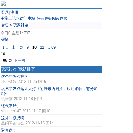
登录
注册
|
用掌上论坛访问本站,拥有更好阅读体验
论坛
>
玩家讨论
今日0
主题14707
|
发帖
|
1 ..
上一页
9
10
11
.. 89
/ 89 页
下一页
玩家讨论
[默认排序]
这个脚怎么样？
小小菜妖
2012-11-25 回16
玩累了发点这几天打到的好东西图片，欢迎跟帖，有分加
哦~
机器猫
2012-11-18 回14
运气不错。
shumen147
2012-11-17 回10
这才叫极品啊~~~
星闪闪的老公
2012-11-15 回14
聚宝盆！