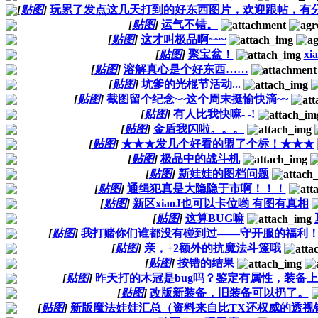
[
贴图
]
玩累了发点这几天打到的好东西图片，欢迎跟帖，有分
[
贴图
]
运气不错。
[
贴图
]
这才叫极品啊~~~
[
贴图
]
聚宝盆！
xi
[
贴图
]
溶解真心是个好东西……
[
贴图
]
坑爹的光棍节活动...
[
贴图
]
截图留个纪念~~这个周末挺愉快滴~~
[
贴图
]
有人比我快嘛- -!
[
贴图
]
金盾我闪啦。。。
[
贴图
]
★★★发几个好看的盟了个标！★★★
[
贴图
]
极品中的战斗机
[
贴图
]
新娃娃的图档问题
[
贴图
]
通缉犯真是大隐隐于市啊！！！
[
贴图
]
新区xiaoJ也可以卡位哟 有图有真相
[
贴图
]
这算BUG嘛
[
贴图
]
我打赌你们谁都没有碰到过——守开服的福利
[
贴图
]
亲，+2额外的抗魔法斗篷哦
[
贴图
]
按错的结果
[
贴图
]
昨天打的木冠是bug吗？鉴定有属性，装备
[
贴图
]
改版新装备，旧装备可以扔了。
[
贴图
]
新版魔法娃娃汇总（资料来自比TX还权威的透视