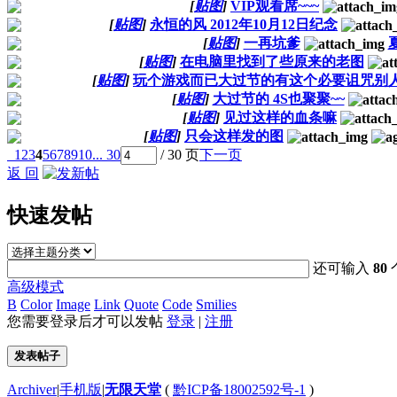
[
贴图
]
VIP观看席~~~
[
贴图
]
永恒的风 2012年10月12日纪念
[
贴图
]
一再坑爹
[
贴图
]
在电脑里找到了些原来的老图
[
贴图
]
玩个游戏而已大过节的有这个必要诅咒别
[
贴图
]
大过节的 4S也聚聚~~
[
贴图
]
见过这样的血条嘛
[
贴图
]
只会这样发的图
1
2
3
4
5
6
7
8
9
10
... 30
/ 30 页
下一页
返 回
快速发帖
还可输入
80
高级模式
B
Color
Image
Link
Quote
Code
Smilies
您需要登录后才可以发帖
登录
|
注册
发表帖子
Archiver
|
手机版
|
无限天堂
(
黔ICP备18002592号-1
)