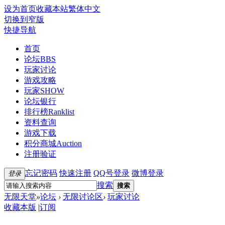
设为首页
收藏本站
繁体中文
切换到窄版
快捷导航
首页
论坛
BBS
玩家讨论
游戏攻略
玩家SHOW
论坛银行
排行榜
Ranklist
资料查询
游戏下载
积分商城
Auction
注册验证
忘记密码
快速注册
QQ号登录
微博登录
登录
搜索
搜索
无限天堂
»
论坛
›
无限讨论区
›
玩家讨论
收藏本版
|
订阅