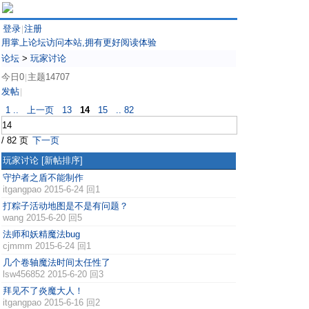
登录
注册
|
用掌上论坛访问本站,拥有更好阅读体验
论坛
>
玩家讨论
今日0
主题14707
|
发帖
|
1 ..
上一页
13
14
15
.. 82
/ 82 页
下一页
玩家讨论
[新帖排序]
守护者之盾不能制作
itgangpao
2015-6-24 回1
打粽子活动地图是不是有问题？
wang
2015-6-20 回5
法师和妖精魔法bug
cjmmm
2015-6-24 回1
几个卷轴魔法时间太任性了
lsw456852
2015-6-20 回3
拜见不了炎魔大人！
itgangpao
2015-6-16 回2